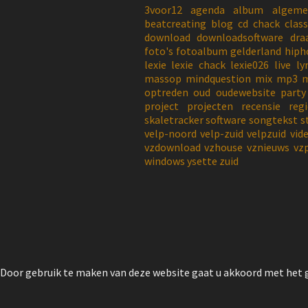
3voor12
agenda
album
algeme
beatcreating
blog
cd
chack
class
download
downloadsoftware
dra
foto's
fotoalbum
gelderland
hiph
lexie
lexie chack
lexie026
live
ly
massop
mindquestion
mix
mp3
m
optreden
oud
oudewebsite
party
project
projecten
recensie
reg
skaletracker
software
songtekst
s
velp-noord
velp-zuid
velpzuid
vid
vzdownload
vzhouse
vznieuws
vz
windows
ysette
zuid
Door gebruik te maken van deze website gaat u akkoord met het g