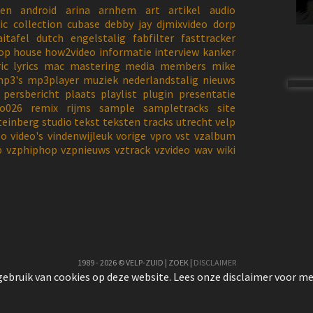
en
android
arina
arnhem
art
artikel
audio
ic
collection
cubase
debby jay
djmixvideo
dorp
aitafel
dutch
engelstalig
fabfilter
fasttracker
op
house
how2video
informatie
interview
kanker
ric
lyrics
mac
mastering
media
members
mike
p3's
mp3player
muziek
nederlandstalig
nieuws
persbericht
plaats
playlist
plugin
presentatie
io026
remix
rijms
sample
sampletracks
site
teinberg
studio
tekst
teksten
tracks
utrecht
velp
eo
video's
vindenwijleuk
vorige
vpro
vst
vzalbum
p
vzphiphop
vzpnieuws
vztrack
vzvideo
wav
wiki
1989 - 2026 © VELP-ZUID | ZOEK |
DISCLAIMER
ebruik van cookies op deze website. Lees onze disclaimer voor m