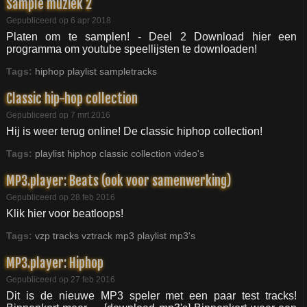
Sample muziek 2
Gepubliceerd op 6 apr 2018
Platen om te samplen! - Deel 2 Download hier een
programma om youtube speellijsten te downloaden!
Tags:
hiphop
playlist
sampletracks
Classic hip-hop collection
Gepubliceerd op 7 mrt 2016
Hij is weer terug online! De classic hiphop collection!
Tags:
playlist
hiphop
classic
collection
video's
MP3.player: Beats (ook voor samenwerking)
Gepubliceerd op 28 feb 2016
Klik hier voor beatloops!
Tags:
vzp
tracks
vztrack
mp3
playlist
mp3's
MP3.player: Hiphop
Gepubliceerd op 27 feb 2016
Dit is de nieuwe MP3 speler met een paar test tracks!