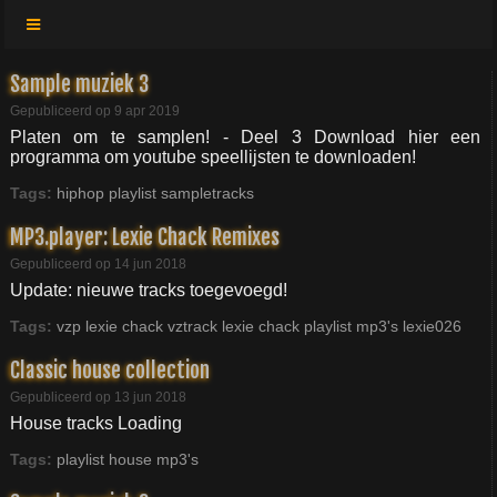
Sample muziek 3
Gepubliceerd op 9 apr 2019
Platen om te samplen! - Deel 3 Download hier een
programma om youtube speellijsten te downloaden!
Tags:
hiphop
playlist
sampletracks
MP3.player: Lexie Chack Remixes
Gepubliceerd op 14 jun 2018
Update: nieuwe tracks toegevoegd!
Tags:
vzp
lexie
chack
vztrack
lexie chack
playlist
mp3's
lexie026
Classic house collection
Gepubliceerd op 13 jun 2018
House tracks Loading
Tags:
playlist
house
mp3's