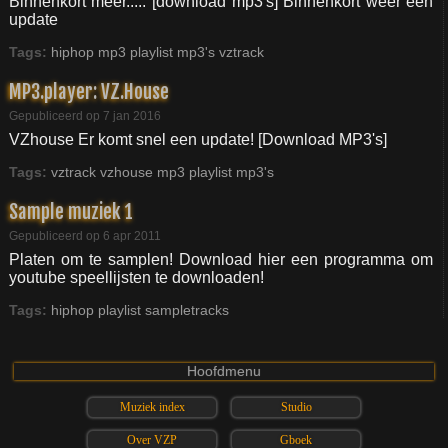
Binnenkort meer..... [download mp3's] Binnenkort weer een
update
Tags:
hiphop
mp3
playlist
mp3's
vztrack
MP3.player: VZ.House
Gepubliceerd op 7 jan 2016
VZhouse Er komt snel een update! [Download MP3's]
Tags:
vztrack
vzhouse
mp3
playlist
mp3's
Sample muziek 1
Gepubliceerd op 6 apr 2011
Platen om te samplen! Download hier een programma om
youtube speellijsten te downloaden!
Tags:
hiphop
playlist
sampletracks
Hoofdmenu
Muziek index
Studio
Over VZP
Gboek