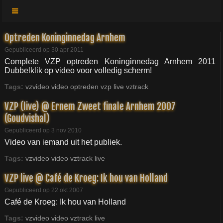
Optreden Koninginnedag Arnhem
Gepubliceerd op 30 apr 2011
Complete VZP optreden Koninginnedag Arnhem 2011
Dubbelklik op video voor volledig scherm!
Tags:
vzvideo
video
optreden
vzp
live
vztrack
VZP (live) @ Ernem Zweet finale Arnhem 2007
(Goudvishal)
Gepubliceerd op 3 nov 2010
Video van iemand uit het publiek.
Tags:
vzvideo
video
vztrack
live
VZP live @ Café de Kroeg: Ik hou van Holland
Gepubliceerd op 22 okt 2007
Café de Kroeg: Ik hou van Holland
Tags:
vzvideo
video
vztrack
live