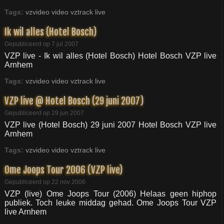
Tags:
vzvideo
video
vztrack
live
Ik wil alles (Hotel Bosch)
Gepubliceerd op 7 jul 2007
VZP live - Ik wil alles (Hotel Bosch) Hotel Bosch VZP live
Arnhem
Tags:
vzvideo
video
vztrack
live
VZP live @ Hotel Bosch (29 juni 2007)
Gepubliceerd op 29 jun 2007
VZP live (Hotel Bosch) 29 juni 2007 Hotel Bosch VZP live
Arnhem
Tags:
vzvideo
video
vztrack
live
Ome Joops Tour 2006 (VZP live)
Gepubliceerd op 22 nov 2006
VZP (live) Ome Joops Tour (2006) Helaas geen hiphop
publiek. Toch leuke middag gehad. Ome Joops Tour VZP
live Arnhem