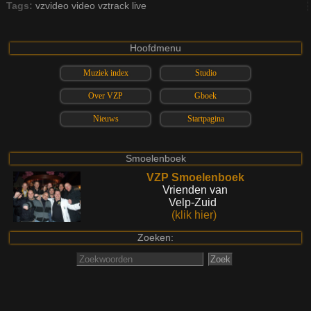
Tags:
vzvideo
video
vztrack
live
Hoofdmenu
Muziek index
Studio
Over VZP
Gboek
Nieuws
Startpagina
Smoelenboek
VZP Smoelenboek
Vrienden van
Velp-Zuid
(klik hier)
Zoeken: