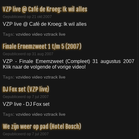
VZP live @ Café de Kroeg: Ik wil alles
Gepubliceerd op 21 okt 2007
VZP live @ Café de Kroeg: Ik wil alles
Tags:
vzvideo
video
vztrack
live
Finale Ernemzweet 1 t/m 5 (2007)
Gepubliceerd op 31 aug 2007
VZP - Finale Ernemzweet (Compleet) 31 augustus 2007
Klik naar de volgende of vorige video!
Tags:
vzvideo
video
vztrack
live
DJ Fox set (VZP live)
Gepubliceerd op 7 jul 2007
VZP live - DJ Fox set
Tags:
vzvideo
video
vztrack
live
We zijn weer op pad (Hotel Bosch)
Gepubliceerd op 7 jul 2007