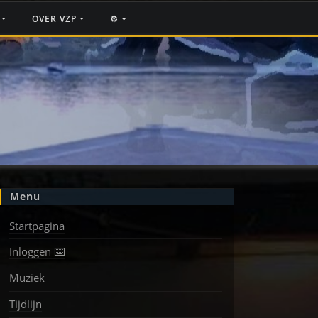
F
OVER VZP
⚙️
Menu
Startpagina
Inloggen ⌨️
Muziek
Tijdlijn