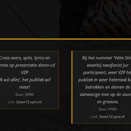
Cross-overs, spits, lyrics en
Bij het nummer ‘Vette Shi
ymes op presentatie demo-cd
waarbij saxofonist Jur
VZP
participeert, weet VZP he
‘Ik wil alles’, het publiek wil
publiek er weer helemaal bi
meer!
betrekken en deinen de
aanwezige mee op de sou
Door: VPRO
en grooves.
Link:
3voor12.vpro.nl
Door: VPRO
Link:
3voor12.vpro.nl