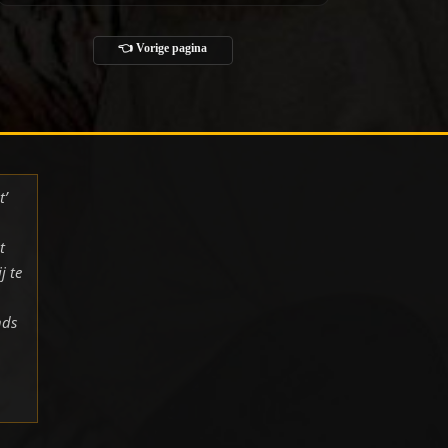
👈 Vorige pagina
t’
t
j te
nds