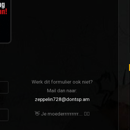
Werk dit formulier ook niet?
Mail dan naar:
zeppelin728@dontsp.am
👋 Je moederrrrrrrrr…. 🙋‍♀